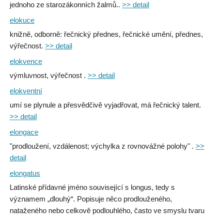
jednoho ze starozákonních žalmů..
>> detail
elokuce
knižně, odborně: řečnický přednes, řečnické umění, přednes,
výřečnost.
>> detail
elokvence
výmluvnost, výřečnost .
>> detail
elokventní
umí se plynule a přesvědčivě vyjadřovat, má řečnický talent.
>> detail
elongace
"prodloužení, vzdálenost; výchylka z rovnovážné polohy" .
>>
detail
elongatus
Latinské přídavné jméno související s longus, tedy s
významem „dlouhý“. Popisuje něco prodlouženého,
nataženého nebo celkově podlouhlého, často ve smyslu tvaru