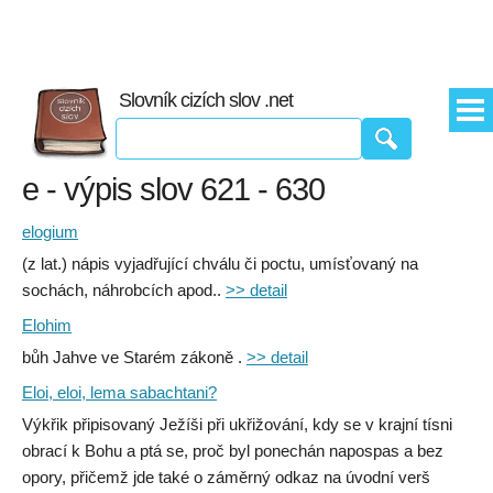
Slovník cizích slov .net
e - výpis slov 621 - 630
elogium
(z lat.) nápis vyjadřující chválu či poctu, umísťovaný na
sochách, náhrobcích apod..
>> detail
Elohim
bůh Jahve ve Starém zákoně .
>> detail
Eloi, eloi, lema sabachtani?
Výkřik připisovaný Ježíši při ukřižování, kdy se v krajní tísni
obrací k Bohu a ptá se, proč byl ponechán napospas a bez
opory, přičemž jde také o záměrný odkaz na úvodní verš