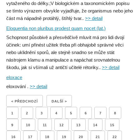
vytaženého do délky.;V biologickém a taxonomickém popisu
se tímto výrazem obvykle vyjadřuje, že organismus nebo jeho
část má nápadně protáhlý, štíhlý tvar..
>> detail
Eloquentia non pluribus prodest quam nocet (lat.)
Schopnost působivě a přesvědčivě mluvit má pro lidi dvojí
účinek: umí přinést užitek třeba při obhajobě správné věci
nebo uklidnění sporů, ale stejně snadno se může stát
nástrojem klamu a manipulace a napáchat srovnatelnou
škodu, jak si všímali už antičtí učitelé rétoriky..
>> detail
eloxace
eloxování .
>> detail
< PŘEDCHOZÍ
DALŠÍ >
1
2
3
4
5
6
7
8
9
10
11
12
13
14
15
16
17
18
19
20
21
22