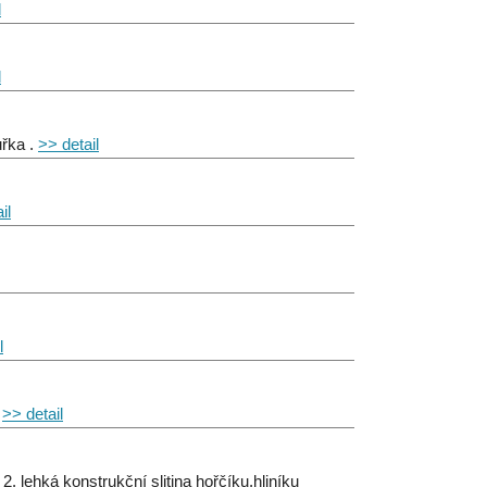
l
l
uřka .
>> detail
il
l
.
>> detail
2. lehká konstrukční slitina hořčíku,hliníku