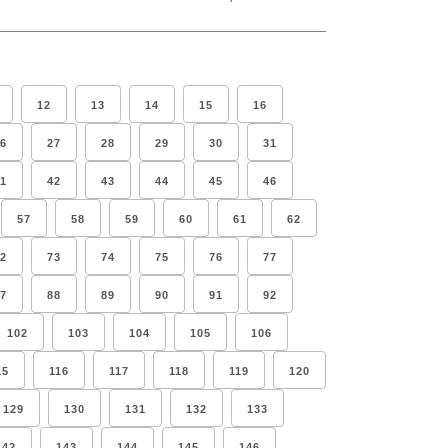
12
13
14
15
16
6
27
28
29
30
31
1
42
43
44
45
46
57
58
59
60
61
62
2
73
74
75
76
77
7
88
89
90
91
92
102
103
104
105
106
15
116
117
118
119
120
129
130
131
132
133
142
143
144
145
146