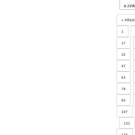
a zin
< PŘE
1
17
32
47
63
78
93
107
121
134