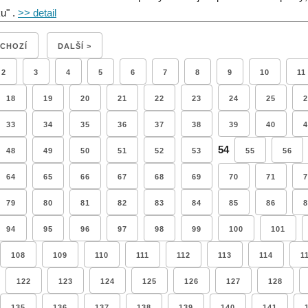
ku" .
>> detail
DCHOZÍ
DALŠÍ >
2
3
4
5
6
7
8
9
10
11
18
19
20
21
22
23
24
25
2
33
34
35
36
37
38
39
40
4
54
48
49
50
51
52
53
55
56
64
65
66
67
68
69
70
71
7
79
80
81
82
83
84
85
86
8
94
95
96
97
98
99
100
101
108
109
110
111
112
113
114
1
122
123
124
125
126
127
128
135
136
137
138
139
140
141