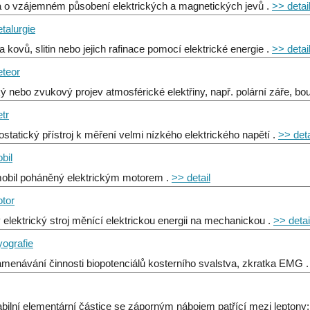
 o vzájemném působení elektrických a magnetických jevů .
>> detai
talurgie
a kovů, slitin nebo jejich rafinace pomocí elektrické energie .
>> detai
eteor
ký nebo zvukový projev atmosférické elektřiny, např. polární záře, bo
tr
rostatický přístroj k měření velmi nízkého elektrického napětí .
>> deta
bil
obil poháněný elektrickým motorem .
>> detail
otor
ý elektrický stroj měnící elektrickou energii na mechanickou .
>> detai
yografie
menávání činnosti biopotenciálů kosterního svalstva, zkratka EMG 
tabilní elementární částice se záporným nábojem patřící mezi leptony; 