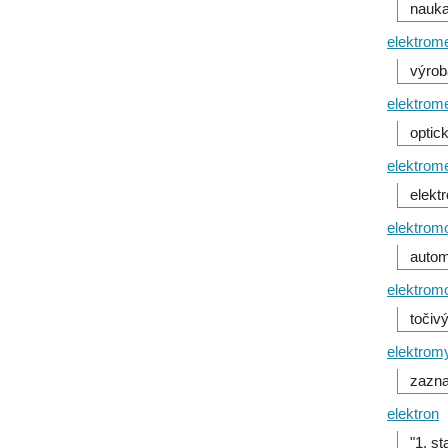
nauka
elektrome
výrob
elektrom
optic
elektrome
elekt
elektromo
autom
elektrom
točiv
elektrom
zazna
elektron
"1. s