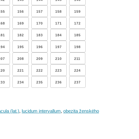
155
156
157
158
159
168
169
170
171
172
181
182
183
184
185
194
195
196
197
198
207
208
209
210
211
220
221
222
223
224
233
234
235
236
237
ula (lat.)
,
lucidum intervallum
,
obezita ženského