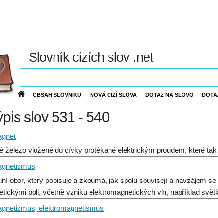
Slovník cizích slov .net
OBSAH SLOVNÍKU
NOVÁ CIZÍ SLOVA
DOTAZ NA SLOVO
DOTA
ýpis slov 531 - 540
agnet
 železo vložené do cívky protékané elektrickým proudem, které tak 
agnetismus
ální obor, který popisuje a zkoumá, jak spolu souvisejí a navzájem se 
tickými poli, včetně vzniku elektromagnetických vln, například světl
agnetizmus, elektromagnetismus