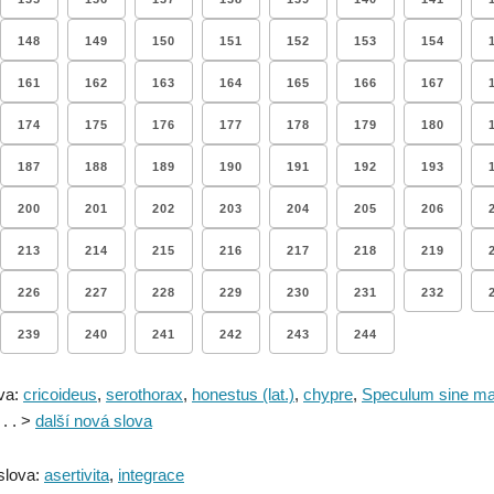
148
149
150
151
152
153
154
161
162
163
164
165
166
167
174
175
176
177
178
179
180
187
188
189
190
191
192
193
200
201
202
203
204
205
206
213
214
215
216
217
218
219
226
227
228
229
230
231
232
239
240
241
242
243
244
va:
cricoideus
,
serothorax
,
honestus (lat.)
,
chypre
,
Speculum sine mac
. . . >
další nová slova
slova:
asertivita
,
integrace