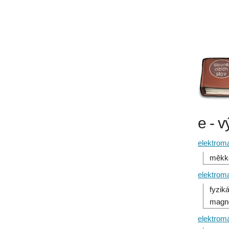
e - v
elektrom
měkké
elektrom
fyzik
magne
elektrom