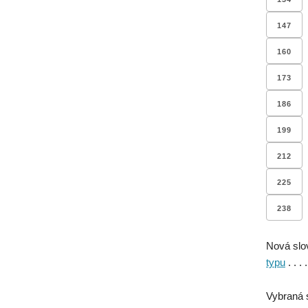
147
160
173
186
199
212
225
238
Nová slo
typu
. . . 
Vybraná 