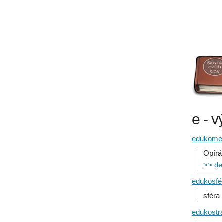
e - v
edukometr
Opírá
>> det
edukosfé
sféra
edukostr