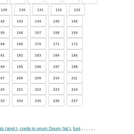
129
130
131
132
133
142
143
144
145
146
155
156
157
158
159
168
169
170
171
172
181
182
183
184
185
194
195
196
197
198
207
208
209
210
211
220
221
222
223
224
233
234
235
236
237
ls (angl.)
,
credo in unum Deum (lat.)
,
furé
. . . . . .