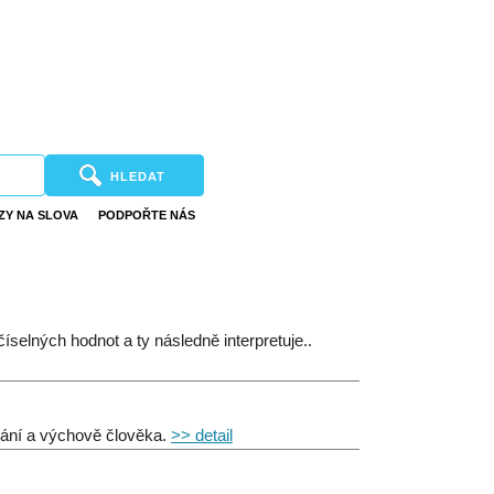
HLEDAT
ZY NA SLOVA
PODPOŘTE NÁS
íselných hodnot a ty následně interpretuje..
ávání a výchově člověka.
>> detail