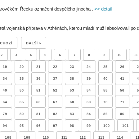
arověkém Řecku označení dospělého jinocha .
>> detail
etá vojenská příprava v Athénách, kterou mladí muži absolvovali po d
DCHOZÍ
DALŠÍ >
2
3
4
5
6
7
8
9
10
11
19
20
21
22
23
24
25
26
2
34
35
36
37
38
39
40
41
4
49
50
51
52
53
54
55
56
5
64
65
66
67
68
69
70
71
7
79
80
81
82
83
84
85
86
8
94
95
96
97
98
99
100
101
108
109
110
111
112
113
114
1