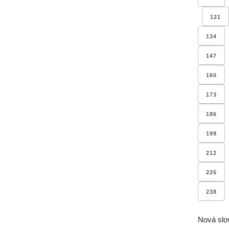
121
134
147
160
173
186
199
212
225
238
Nová slo