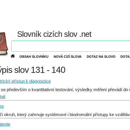
Slovník cizích slov .net
OBSAH SLOVNÍKU
NOVÁ CIZÍ SLOVA
DOTAZ NA SLOVO
DOTA
ýpis slov 131 - 140
ický přístup k diagnostice
 se především o kvantitativní testování, výsledky měření převádí do č
ail
ra
 či okruh, který zahrnuje systémové i biodromální přístupy ke vzděl
ategie