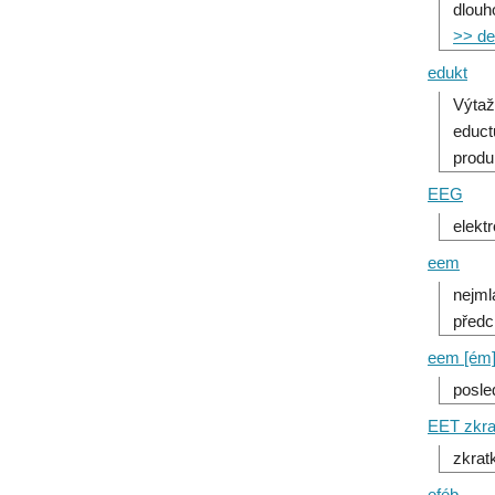
dlouh
>> det
edukt
Výtaž
educt
produ
EEG
elekt
eem
nejml
předc
eem [ém
posle
EET zkra
zkrat
eféb