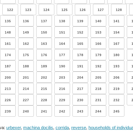
122
123
124
125
126
127
128
135
136
137
138
139
140
141
148
149
150
151
152
153
154
161
162
163
164
165
166
167
174
175
176
177
178
179
180
187
188
189
190
191
192
193
200
201
202
203
204
205
206
213
214
215
216
217
218
219
226
227
228
229
230
231
232
239
240
241
242
243
244
245
va:
urbexer
,
machina docilis
,
corrida
,
reverse
,
households of individua