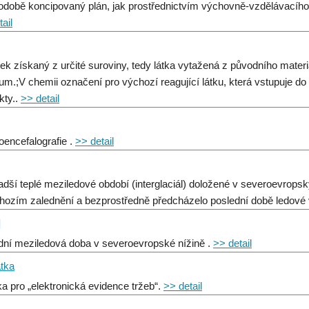
odobě koncipovaný plán, jak prostřednictvím výchovně‑vzdělávacího 
ail
ek získaný z určité suroviny, tedy látka vytažená z původního materiál
um.;V chemii označení pro výchozí reagující látku, která vstupuje do
kty..
>> detail
roencefalografie .
>> detail
adší teplé meziledové období (interglaciál) doložené v severoevropsk
hozím zalednění a bezprostředně předcházelo poslední době ledové v
]
dní meziledová doba v severoevropské nížině .
>> detail
tka
ka pro „elektronická evidence tržeb“.
>> detail