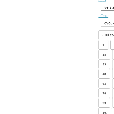
ve st
efébie
dvoul
< PŘE
1
18
33
48
63
78
93
107