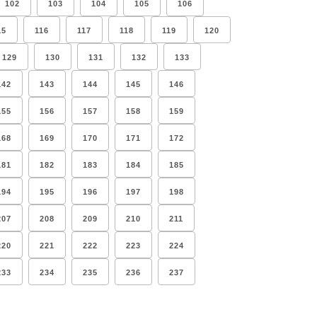
102
103
104
105
106
15
116
117
118
119
120
129
130
131
132
133
142
143
144
145
146
155
156
157
158
159
168
169
170
171
172
181
182
183
184
185
194
195
196
197
198
207
208
209
210
211
220
221
222
223
224
233
234
235
236
237