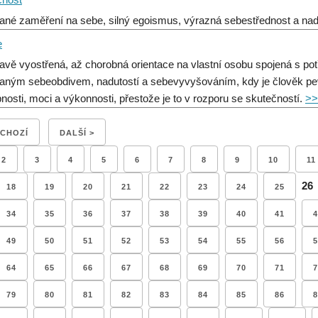
ané zaměření na sebe, silný egoismus, výrazná sebestřednost a nad
e
avě vyostřená, až chorobná orientace na vlastní osobu spojená s pot
aným sebeobdivem, nadutostí a sebevyvyšováním, kdy je člověk p
nosti, moci a výkonnosti, přestože je to v rozporu se skutečností.
>>
DCHOZÍ
DALŠÍ >
2
3
4
5
6
7
8
9
10
11
26
18
19
20
21
22
23
24
25
34
35
36
37
38
39
40
41
4
49
50
51
52
53
54
55
56
5
64
65
66
67
68
69
70
71
7
79
80
81
82
83
84
85
86
8