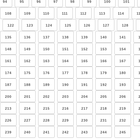
94
95
96
97
98
99
100
101
108
109
110
111
112
113
114
1
122
123
124
125
126
127
128
135
136
137
138
139
140
141
148
149
150
151
152
153
154
161
162
163
164
165
166
167
174
175
176
177
178
179
180
187
188
189
190
191
192
193
200
201
202
203
204
205
206
213
214
215
216
217
218
219
226
227
228
229
230
231
232
239
240
241
242
243
244
245