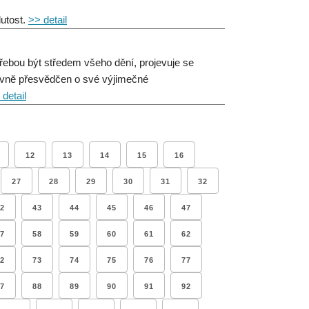
utost.
>> detail
řebou být středem všeho dění, projevuje se
evně přesvědčen o své výjimečné
 detail
12
13
14
15
16
27
28
29
30
31
32
2
43
44
45
46
47
7
58
59
60
61
62
2
73
74
75
76
77
7
88
89
90
91
92