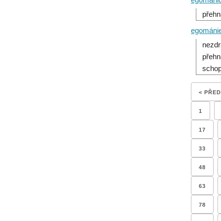
přehn
egománi
nezdr
přehn
schop
< PŘE
1
17
33
48
63
78