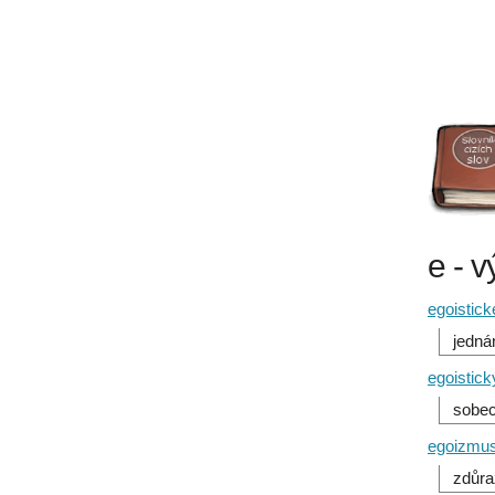
e - v
egoistick
jedná
egoistick
sobec
egoizmus
zdůra