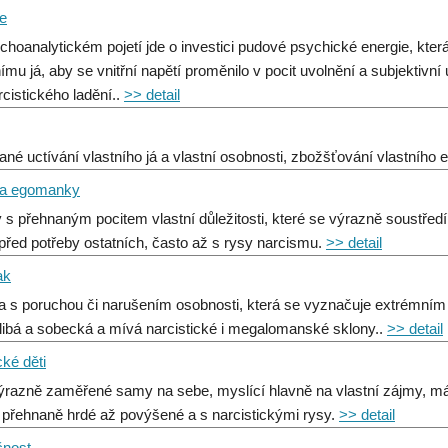
e
choanalytickém pojetí jde o investici pudové psychické energie, která
nímu já, aby se vnitřní napětí proměnilo v pocit uvolnění a subjekti
rcistického ladění..
>> detail
ané uctívání vlastního já a vlastní osobnosti, zbožšťování vlastního
 a egomanky
 s přehnaným pocitem vlastní důležitosti, které se výrazně soustřed
 před potřeby ostatních, často až s rysy narcismu.
>> detail
ak
 s poruchou či narušením osobnosti, která se vyznačuje extrémním
ibá a sobecká a mívá narcistické i megalomanské sklony..
>> detail
ké děti
výrazně zaměřené samy na sebe, myslící hlavně na vlastní zájmy, m
 přehnaně hrdé až povýšené a s narcistickými rysy.
>> detail
čnost