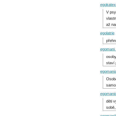
egokatex
V psy
vlast
až na
egolatrie
přehn
egomani
osoby
staví
egomani
Osoba
samol
egomanic
děti 
sobě,
egomani