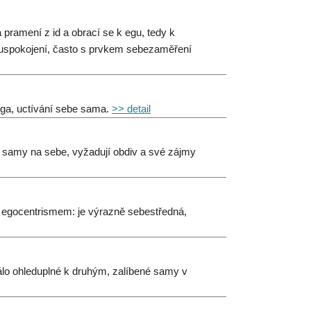
 pramení z id a obrací se k egu, tedy k
vní uspokojení, často s prvkem sebezaměření
 ega, uctívání sebe sama.
>> detail
í samy na sebe, vyžadují obdiv a své zájmy
 egocentrismem: je výrazně sebestředná,
álo ohleduplné k druhým, zalíbené samy v